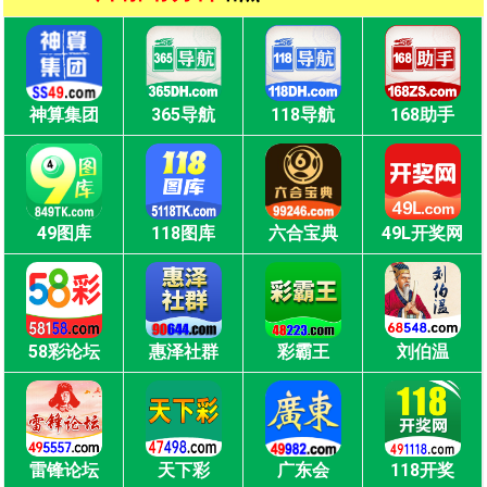
神算集团
365导航
118导航
168助手
49图库
118图库
六合宝典
49L开奖网
58彩论坛
惠泽社群
彩霸王
刘伯温
雷锋论坛
天下彩
广东会
118开奖