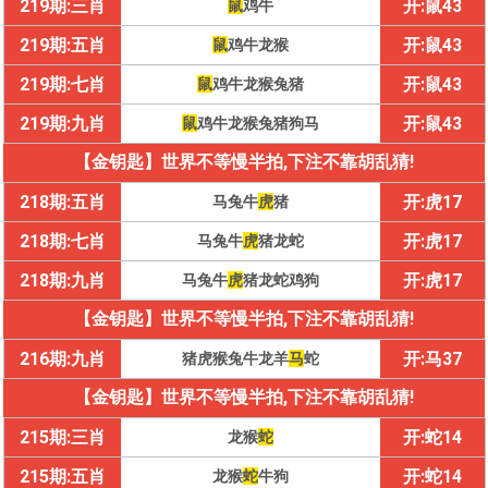
219期:三肖
开:鼠43
鼠
鸡牛
219期:五肖
开:鼠43
鼠
鸡牛龙猴
219期:七肖
开:鼠43
鼠
鸡牛龙猴兔猪
219期:九肖
开:鼠43
鼠
鸡牛龙猴兔猪狗马
【金钥匙】世界不等慢半拍,下注不靠胡乱猜!
218期:五肖
开:虎17
马兔牛
虎
猪
218期:七肖
开:虎17
马兔牛
虎
猪龙蛇
218期:九肖
开:虎17
马兔牛
虎
猪龙蛇鸡狗
【金钥匙】世界不等慢半拍,下注不靠胡乱猜!
216期:九肖
开:马37
猪虎猴兔牛龙羊
马
蛇
【金钥匙】世界不等慢半拍,下注不靠胡乱猜!
215期:三肖
开:蛇14
龙猴
蛇
215期:五肖
开:蛇14
龙猴
蛇
牛狗