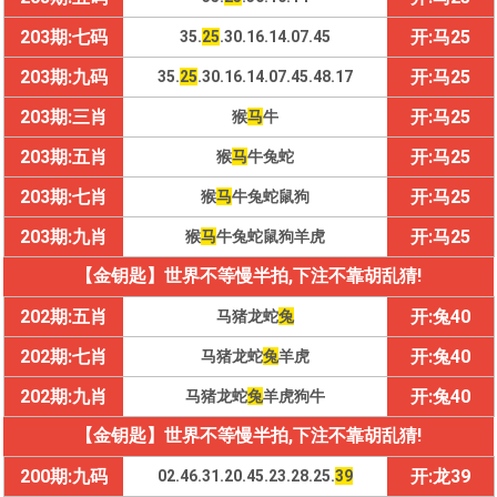
203期:七码
开:马25
35.
25
.30.16.14.07.45
203期:九码
开:马25
35.
25
.30.16.14.07.45.48.17
203期:三肖
开:马25
猴
马
牛
203期:五肖
开:马25
猴
马
牛兔蛇
203期:七肖
开:马25
猴
马
牛兔蛇鼠狗
203期:九肖
开:马25
猴
马
牛兔蛇鼠狗羊虎
【金钥匙】世界不等慢半拍,下注不靠胡乱猜!
202期:五肖
开:兔40
马猪龙蛇
兔
202期:七肖
开:兔40
马猪龙蛇
兔
羊虎
202期:九肖
开:兔40
马猪龙蛇
兔
羊虎狗牛
【金钥匙】世界不等慢半拍,下注不靠胡乱猜!
200期:九码
开:龙39
02.46.31.20.45.23.28.25.
39