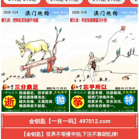
金钥匙【一肖一码】497012.com
【金钥匙】世界不等慢半拍,下注不靠胡乱猜!