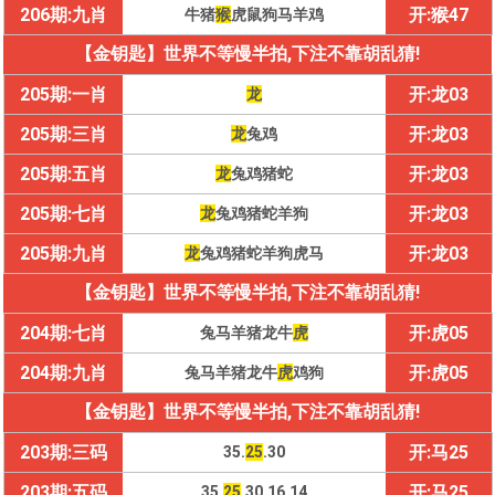
206期:九肖
开:猴47
牛猪
猴
虎鼠狗马羊鸡
【金钥匙】世界不等慢半拍,下注不靠胡乱猜!
205期:一肖
开:龙03
龙
205期:三肖
开:龙03
龙
兔鸡
205期:五肖
开:龙03
龙
兔鸡猪蛇
205期:七肖
开:龙03
龙
兔鸡猪蛇羊狗
205期:九肖
开:龙03
龙
兔鸡猪蛇羊狗虎马
【金钥匙】世界不等慢半拍,下注不靠胡乱猜!
204期:七肖
开:虎05
兔马羊猪龙牛
虎
204期:九肖
开:虎05
兔马羊猪龙牛
虎
鸡狗
【金钥匙】世界不等慢半拍,下注不靠胡乱猜!
203期:三码
开:马25
35.
25
.30
203期:五码
开:马25
35.
25
.30.16.14