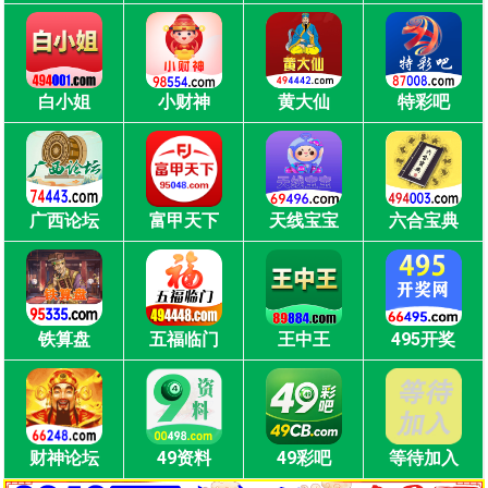
白小姐
小财神
黄大仙
特彩吧
广西论坛
富甲天下
天线宝宝
六合宝典
铁算盘
五福临门
王中王
495开奖
财神论坛
49资料
49彩吧
等待加入