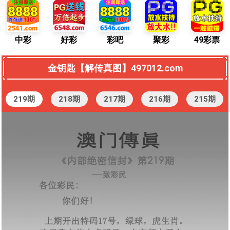
中彩
好彩
彩吧
聚彩
49彩票
金钥匙【解传真图】497012.com
219期
218期
217期
216期
215期