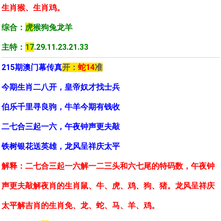
生肖猴、生肖鸡。
综合：
虎
猴狗兔龙羊
主特：
17
.29.11.23.21.33
215期澳门幕传真
开：
蛇14
准
今期生肖二八开，皇帝奴才找士兵
伯乐千里寻良驹，牛羊今期有钱收
二七合三起一六，午夜钟声更夫敲
铁树银花送英雄，龙风呈祥庆太平
解释：二七合三起一六解一二三头和六七尾的特码数，午夜钟
声更夫敲解夜肖的生肖鼠、牛、虎、鸡、狗、猪。龙风呈祥庆
太平解吉肖的生肖免、龙、蛇、马、羊、鸡。