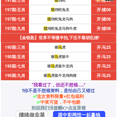
197期:三肖
开:猪08
猪
鸡蛇
197期:五肖
开:猪08
猪
鸡蛇兔龙
197期:七肖
开:猪08
猪
鸡蛇兔龙马狗
197期:九肖
开:猪08
猪
鸡蛇兔龙马狗牛虎
【金钥匙】世界不等慢半拍,下注不靠胡乱猜!
195期:三肖
开:马25
猴
马
虎
195期:五肖
开:马25
猴
马
虎鼠牛
195期:七肖
开:马25
猴
马
虎鼠牛龙鸡
195期:九肖
开:马25
猴
马
虎鼠牛龙鸡狗猪
“我看过了，但还不想领……”
❗你不是不想领资料，是怕自己又错过
✅
这次资料限量+红包福利
✅
中奖可提，不中包赔
别说我们没提醒👉点这里领
继续做韭菜
跟中彩网投一起赢钱