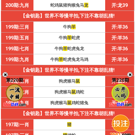
200期:九肖
开:龙39
蛇鸡鼠猪狗猴兔马
龙
【金钥匙】世界不等慢半拍,下注不靠胡乱猜!
199期:三肖
开:羊36
牛狗
羊
199期:五肖
开:羊36
牛狗
羊
蛇虎
199期:七肖
开:羊36
牛狗
羊
蛇虎兔龙
199期:九肖
开:羊36
牛狗
羊
蛇虎兔龙马鸡
【金钥匙】世界不等慢半拍,下注不靠胡乱猜!
✖️
✖️
第
220
期
第
220
期
198期:五肖
开:鼠07
狗虎猴马
鼠
198期:七肖
开:鼠07
狗虎猴马
鼠
鸡蛇
198期:九肖
开:鼠07
狗虎猴马
鼠
鸡蛇猪兔
【金钥匙】世界不等慢半拍,下注不靠胡乱猜!
197期:一肖
开:猪08
猪