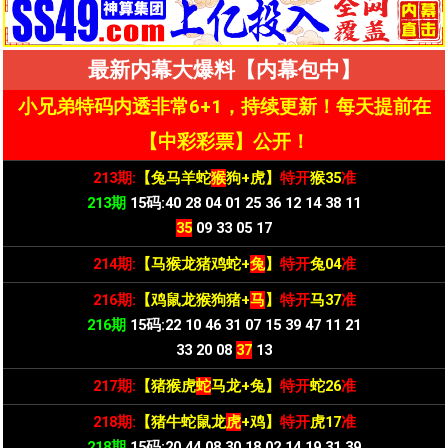
最新内幕大爆料【内幕包中】
小兄弟特码内透非常6+
1
，
持
续更新！每天提前在
【中彩彩票】公开！
213期:
【兔马羊蛇
猴
狗+虎】
特开
猴35
准
213期
15码:40 28 04 01 25 36 12 14 38 11
35
09 33 05 17
214期:
【马猴龙猪鸡蛇+
兔
】
特开
兔04
准
216期:
【鸡鼠龙猴狗猪+
马
】
特开
马37
准
216期
15码:22 10 46 31 07 15 39 47 11 21
33 20 08
37
13
217期:
【猪猴虎
蛇
马龙+兔】
特开
蛇26
准
218期:
【猪牛蛇鼠龙
虎
+鸡】
特开
虎17
准
218期
15码:20 44 08 30 18 02 14 19 31 39