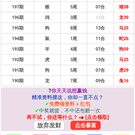
197期
猴
5尾
07合
猪08
196期
鸡
3尾
12合
龙39
195期
狗
8尾
13合
马25
194期
鼠
1尾
11合
蛇26
193期
羊
4尾
07合
狗09
192期
虎
3尾
13合
马25
191期
狗
5尾
07合
虎29
190期
龙
7尾
09合
兔16
❓
你天天说想赢钱
精准资料摆这，你却一直不点？
✔
免费领资料 + 红包
✔
中奖就提，不中还包赔一次
再不试，你还等什么？
[点击领取]
放弃发财
点击暴富