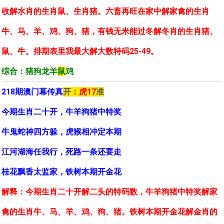
收解水肖的生肖鼠、生肖猪。六畜再旺在家中解家禽的生肖
牛、马、羊、鸡、狗、猪，有钱无米能过冬解冬肖的生肖猪、
鼠、牛。排期表里我最大解大数特码25-49。
综合：猪狗龙羊
鼠
鸡
218期澳门幕传真
开：
虎17
准
今期生肖二十开，牛羊狗猪中特奖
牛鬼蛇神四方躲，虎猴相冲定本期
江河湖海任我行，死路一条还要走
桂花飘香太监家，铁树本期开金花
解释：今期生肖二十开解二头的特码数，牛羊狗猪中特奖解家
禽的生肖牛、马、羊、鸡、狗、猪。铁树本期开金花解金肖的